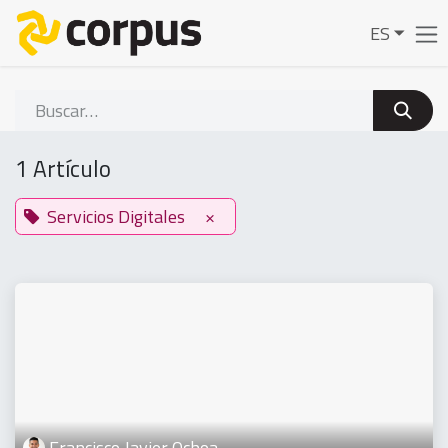
Ir al contenido
ES
1 Artículo
Servicios Digitales
×
Francisco Javier Ochoa