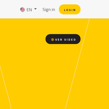
s
Sign in
EN
L O G I N
V E R V I D E O