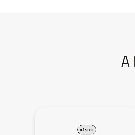
A 
B Á S I C O