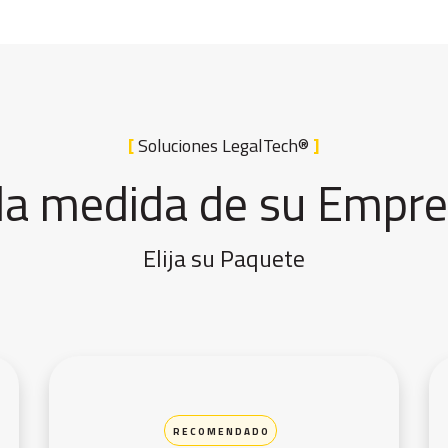
[
Soluciones LegalTech®
]
la medida de su Empr
Elija su Paquete
R E C O M E N D A D O