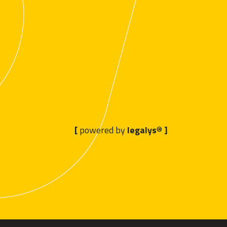
[
powered by
legalys
®
]