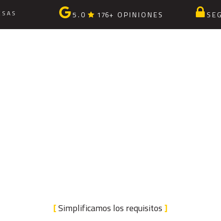
 S A S
5 . 0
176+ O P I N I O N E S
S E 
[
Simplificamos los requisitos
]