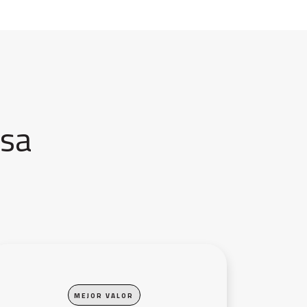
esa
M E J O R V A L O R