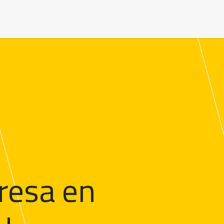
 my Company
Guides and Resources
Contáctenos
Job
resa en